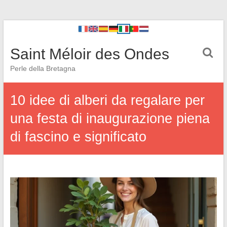
Saint Méloir des Ondes
Perle della Bretagna
10 idee di alberi da regalare per
una festa di inaugurazione piena
di fascino e significato