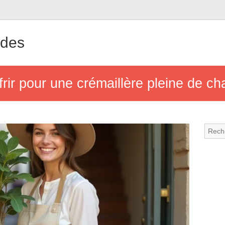
ndes
frir pour une crémaillère pleine de c