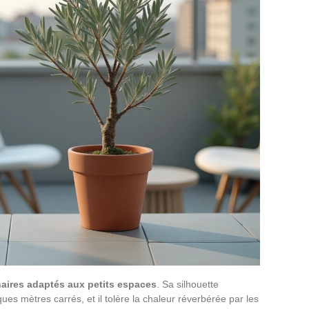
aires adaptés aux petits espaces
. Sa silhouette
es mètres carrés, et il tolère la chaleur réverbérée par les