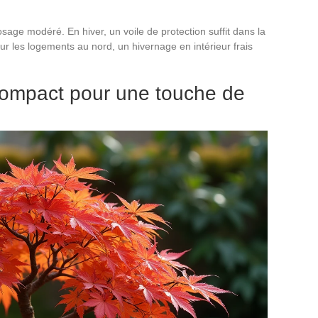
sage modéré. En hiver, un voile de protection suffit dans la
ur les logements au nord, un hivernage en intérieur frais
compact pour une touche de