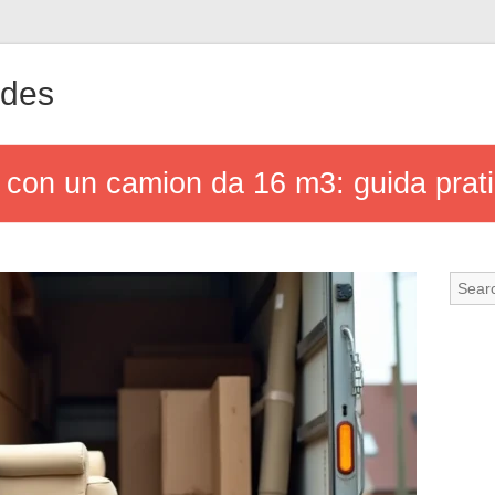
ndes
 con un camion da 16 m3: guida prat