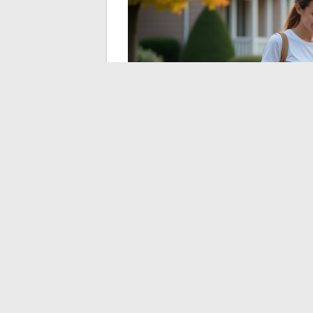
Le cinghie a cricchetto non sono un access
fornisce, ma a volte sono usurate o in num
di cinque metri) evita brutte sorprese.
Zone a basse emissioni
di prenotare