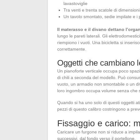
lavastoviglie
Tra venti e trenta scatole di dimensioni 
Un tavolo smontato, sedie impilate e i pi
Il materasso e il divano dettano l’orga
lungo le pareti laterali. Gli elettrodomesti
riempiono i vuoti. Una bicicletta si inseri
correttamente.
Oggetti che cambiano l
Un pianoforte verticale occupa poco spazi
di chili a seconda del modello. Può consu
vuoto, un armadio non smontabile o un div
loro ingombro occupa volume senza che si
Quando si ha uno solo di questi oggetti ati
pezzi di questo calibro costringono a pre
Fissaggio e carico: 
Caricare un furgone non si riduce a impilare
successivi, dal fondo verso il portellone.