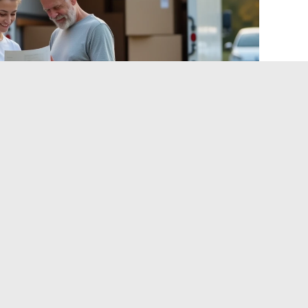
orio facoltativo. La maggior parte dei noleggiatori le
ero insufficiente. Portare le proprie (due o quattro cinghie
: controllare il Crit’Air prima