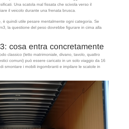
sificati. Una scatola mal fissata che scivola verso il
iare il veicolo durante una frenata brusca.
e, è quindi utile pesare mentalmente ogni categoria. Se
m3, la questione del peso dovrebbe figurare in cima alla
T3: cosa entra concretamente
o classico (letto matrimoniale, divano, tavolo, quattro
tici comuni) può essere caricato in un solo viaggio da 16
di smontare i mobili ingombranti e impilare le scatole in