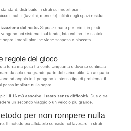
standard, distribuite in strati sui mobili piani
ccoli mobili (tavolini, mensole) infilati negli spazi residui
nizzazione del resto.
Si posizionano per primi, in piedi
ci vengono poi sistemati sul fondo, lato cabina. Le scatole
sce sopra i mobili piani se viene sospesa o bloccata
e regole del gioco
o a terra ma pesa tra cento cinquanta e diverse centinaia
mare da solo una grande parte del carico utile. Un acquario
ano ad angolo in L pongono lo stesso tipo di problema: il
 possa impilare nulla sopra.
pici,
il 16 m3 assorbe il resto senza difficoltà
. Due o tre
vedere un secondo viaggio o un veicolo più grande.
metodo per non rompere nulla
. Il metodo più affidabile consiste nel lavorare in strati