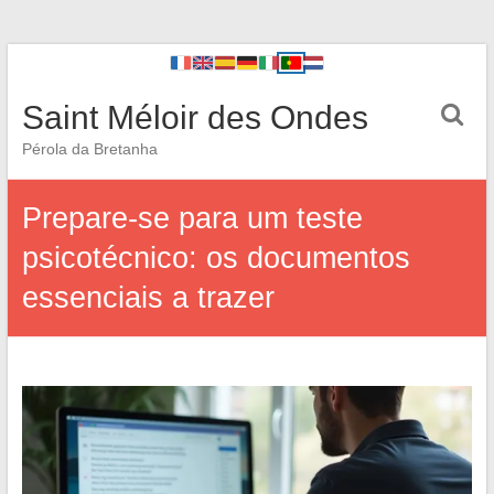
Saint Méloir des Ondes
Pérola da Bretanha
Prepare-se para um teste
psicotécnico: os documentos
essenciais a trazer