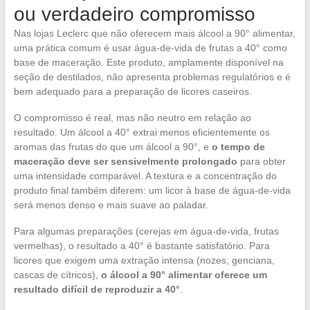
ou verdadeiro compromisso
Nas lojas Leclerc que não oferecem mais álcool a 90° alimentar,
uma prática comum é usar água-de-vida de frutas a 40° como
base de maceração. Este produto, amplamente disponível na
seção de destilados, não apresenta problemas regulatórios e é
bem adequado para a preparação de licores caseiros.
O compromisso é real, mas não neutro em relação ao
resultado. Um álcool a 40° extrai menos eficientemente os
aromas das frutas do que um álcool a 90°, e
o tempo de
maceração deve ser sensivelmente prolongado
para obter
uma intensidade comparável. A textura e a concentração do
produto final também diferem: um licor à base de água-de-vida
será menos denso e mais suave ao paladar.
Para algumas preparações (cerejas em água-de-vida, frutas
vermelhas), o resultado a 40° é bastante satisfatório. Para
licores que exigem uma extração intensa (nozes, genciana,
cascas de cítricos),
o álcool a 90° alimentar oferece um
resultado difícil de reproduzir a 40°
.