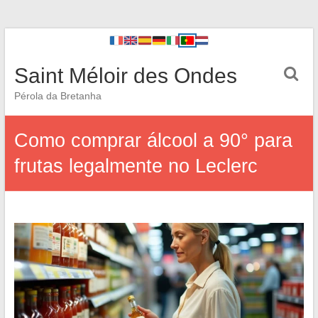
Saint Méloir des Ondes
Pérola da Bretanha
Como comprar álcool a 90° para
frutas legalmente no Leclerc