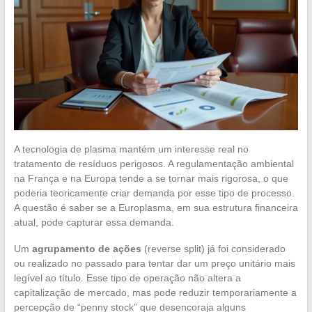
A tecnologia de plasma mantém um interesse real no
tratamento de resíduos perigosos. A regulamentação ambiental
na França e na Europa tende a se tornar mais rigorosa, o que
poderia teoricamente criar demanda por esse tipo de processo.
A questão é saber se a Europlasma, em sua estrutura financeira
atual, pode capturar essa demanda.
Um
agrupamento de ações
(reverse split) já foi considerado
ou realizado no passado para tentar dar um preço unitário mais
legível ao título. Esse tipo de operação não altera a
capitalização de mercado, mas pode reduzir temporariamente a
percepção de “penny stock” que desencoraja alguns