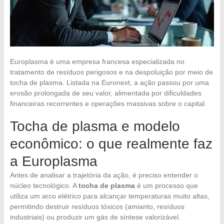
Europlasma é uma empresa francesa especializada no
tratamento de resíduos perigosos e na despoluição por meio de
tocha de plasma. Listada na Euronext, a ação passou por uma
erosão prolongada de seu valor, alimentada por dificuldades
financeiras recorrentes e operações massivas sobre o capital.
Tocha de plasma e modelo
econômico: o que realmente faz
a Europlasma
Antes de analisar a trajetória da ação, é preciso entender o
núcleo tecnológico. A
tocha de plasma
é um processo que
utiliza um arco elétrico para alcançar temperaturas muito altas,
permitindo destruir resíduos tóxicos (amianto, resíduos
industriais) ou produzir um gás de síntese valorizável.