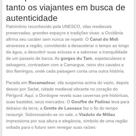
tanto os viajantes em busca de
autenticidade
Patrimônio reconhecido pela UNESCO, vilas medievais
preservadas, grandes espaços e tradições vivas: a Occitânia
afirma seu caráter sem nunca se repetir. O
Canal do Midi
atravessa a região, convidando a desacelerar o tempo ao longo
da água, a descobrir suas eclusas e a saborear a tranquilidade
de um passeio de barca. As
gorges du Tarn
, espetaculares e
selvagens, contrastam com a Camargue, reino dos cavalos e
dos flamingos, onde cada paisagem conta uma outra história.
Parada em
Rocamadour
, vila suspensa acima do vazio, depois
desvio por Sarlat, cidade medieval vibrante no coração do
Périgord. Aqui, o Dordogne revela suas cavernas pré-históricas,
suas bastides, seus mercados. O
Gouffre de Padirac
leva para
debaixo da terra, a
Grotte de Lascaux
faz o fio do tempo
ressurgir. Sobressaindo-se no vale, o
Viaduto de Millau
impressiona por sua altura e elegância, símbolo de uma região
voltada para o futuro sem renegar suas raízes.