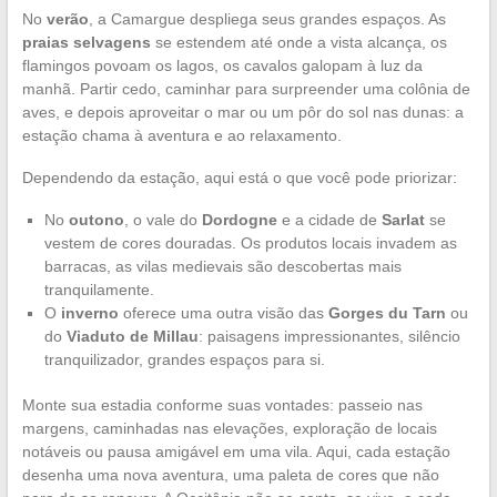
No
verão
, a Camargue despliega seus grandes espaços. As
praias selvagens
se estendem até onde a vista alcança, os
flamingos povoam os lagos, os cavalos galopam à luz da
manhã. Partir cedo, caminhar para surpreender uma colônia de
aves, e depois aproveitar o mar ou um pôr do sol nas dunas: a
estação chama à aventura e ao relaxamento.
Dependendo da estação, aqui está o que você pode priorizar:
No
outono
, o vale do
Dordogne
e a cidade de
Sarlat
se
vestem de cores douradas. Os produtos locais invadem as
barracas, as vilas medievais são descobertas mais
tranquilamente.
O
inverno
oferece uma outra visão das
Gorges du Tarn
ou
do
Viaduto de Millau
: paisagens impressionantes, silêncio
tranquilizador, grandes espaços para si.
Monte sua estadia conforme suas vontades: passeio nas
margens, caminhadas nas elevações, exploração de locais
notáveis ou pausa amigável em uma vila. Aqui, cada estação
desenha uma nova aventura, uma paleta de cores que não