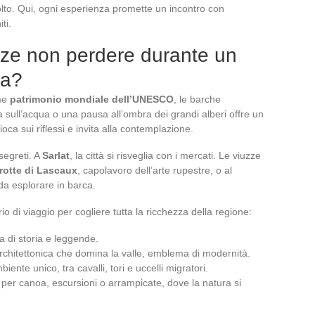
volto. Qui, ogni esperienza promette un incontro con
ti.
enze non perdere durante un
ia?
ome
patrimonio mondiale dell’UNESCO
, le barche
sull’acqua o una pausa all’ombra dei grandi alberi offre un
a sui riflessi e invita alla contemplazione.
 segreti. A
Sarlat
, la città si risveglia con i mercati. Le viuzze
rotte di Lascaux
, capolavoro dell’arte rupestre, o al
da esplorare in barca.
o di viaggio per cogliere tutta la ricchezza della regione:
isa di storia e leggende.
architettonica che domina la valle, emblema di modernità.
ente unico, tra cavalli, tori e uccelli migratori.
 per canoa, escursioni o arrampicate, dove la natura si