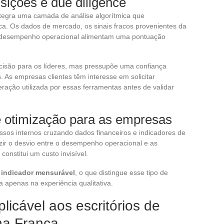
sições e due diligence
integra uma camada de análise algorítmica que
ica. Os dados de mercado, os sinais fracos provenientes da
 de desempenho operacional alimentam uma pontuação
isão para os líderes, mas pressupõe uma confiança
 As empresas clientes têm interesse em solicitar
ação utilizada por essas ferramentas antes de validar
e otimização para as empresas
essos internos cruzando dados financeiros e indicadores de
zir o desvio entre o desempenho operacional e as
constitui um custo invisível.
indicador mensurável
, o que distingue esse tipo de
 apenas na experiência qualitativa.
licável aos escritórios de
 na França