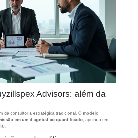
yzillspex Advisors: além da
m da consultoria estratégica tradicional.
O modelo
missão em um diagnóstico quantificado
, apoiado em
ial.