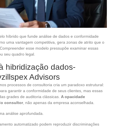
lo híbrido que funde análise de dados e conformidade
como uma vantagem competitiva, gera zonas de atrito que o
ria. Compreender esse modelo pressupõe examinar essas
u seu quadro legal.
à hibridização dados-
illspex Advisors
nos processos de consultoria cria um paradoxo estrutural:
s para garantir a conformidade de seus clientes, mas essas
s grades de auditoria clássicas.
A opacidade
do consultor
, não apenas da empresa aconselhada.
ma análise aprofundada.
ramento automatizado podem reproduzir discriminações