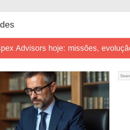
ndes
pex Advisors hoje: missões, evolução