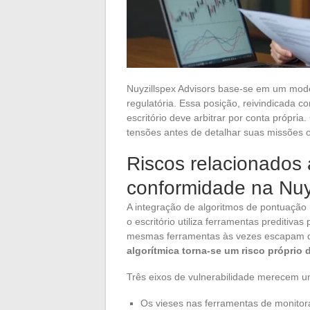
Nuyzillspex Advisors base-se em um mode
regulatória. Essa posição, reivindicada 
escritório deve arbitrar por conta próp
tensões antes de detalhar suas missões o
Riscos relacionados 
conformidade na Nuyz
A integração de algoritmos de pontuação 
o escritório utiliza ferramentas preditiva
mesmas ferramentas às vezes escapam da
algorítmica torna-se um risco próprio 
Três eixos de vulnerabilidade merecem u
Os vieses nas ferramentas de monito