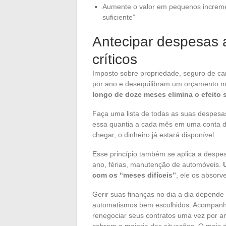
Aumente o valor em pequenos increme
suficiente”
Antecipar despesas 
críticos
Imposto sobre propriedade, seguro de ca
por ano e desequilibram um orçamento m
longo de doze meses elimina o efeito 
Faça uma lista de todas as suas despesas
essa quantia a cada mês em uma conta d
chegar, o dinheiro já estará disponível.
Esse princípio também se aplica a despes
ano, férias, manutenção de automóveis.
com os “meses difíceis”
, ele os absorve
Gerir suas finanças no dia a dia depende
automatismos bem escolhidos. Acompanha
renegociar seus contratos uma vez por an
cobrem a maioria das situações. O mais d