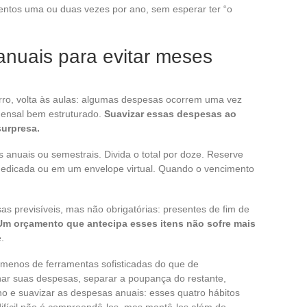
ntos uma ou duas vezes por ano, sem esperar ter “o
anuais para evitar meses
rro, volta às aulas: algumas despesas ocorrem uma vez
ensal bem estruturado.
Suavizar essas despesas ao
surpresa.
 anuais ou semestrais. Divida o total por doze. Reserve
edicada ou em um envelope virtual. Quando o vencimento
as previsíveis, mas não obrigatórias: presentes de fim de
Um orçamento que antecipa esses itens não sofre mais
.
 menos de ferramentas sofisticadas do que de
r suas despesas, separar a poupança do restante,
o e suavizar as despesas anuais: esses quatro hábitos
ifícil não é compreendê-los, mas mantê-los além do