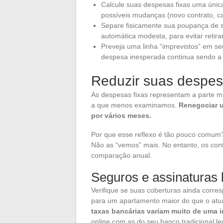
Calcule suas despesas fixas uma única 
possíveis mudanças (novo contrato, c
Separe fisicamente sua poupança de 
automática modesta, para evitar retira
Preveja uma linha “imprevistos” em 
despesa inesperada continua sendo a
Reduzir suas despes
As despesas fixas representam a parte 
a que menos examinamos.
Renegociar u
por vários meses.
Por que esse reflexo é tão pouco comum
Não as “vemos” mais. No entanto, os con
comparação anual.
Seguros e assinaturas 
Verifique se suas coberturas ainda corre
para um apartamento maior do que o atu
taxas bancárias variam muito de uma i
online com as do seu banco tradicional l