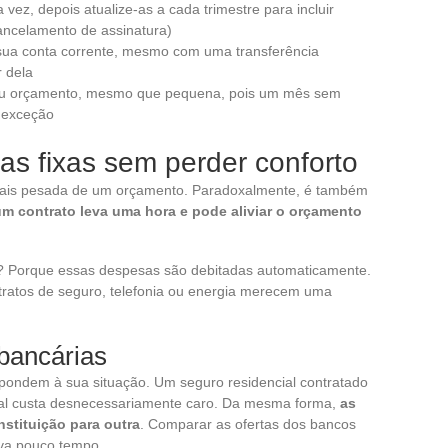
vez, depois atualize-as a cada trimestre para incluir
ancelamento de assinatura)
sua conta corrente, mesmo com uma transferência
r dela
seu orçamento, mesmo que pequena, pois um mês sem
 exceção
as fixas sem perder conforto
mais pesada de um orçamento. Paradoxalmente, é também
m contrato leva uma hora e pode aliviar o orçamento
? Porque essas despesas são debitadas automaticamente.
tratos de seguro, telefonia ou energia merecem uma
bancárias
spondem à sua situação. Um seguro residencial contratado
al custa desnecessariamente caro. Da mesma forma,
as
nstituição para outra
. Comparar as ofertas dos bancos
eva pouco tempo.