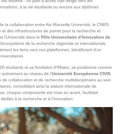
t intuitive : un plan d’accès clair dirige vers les
formations, à la vie étudiante ou encore aux diplômes
t de la collaboration entre Aix-Marseille Université, le CNRS
ue et des infrastructures de pointe pour la recherche et
de l’Université dans le
Pôle Universitaire d’Innovation de
 l’écosystème de la recherche régionale et internationale.
ément les liens vers ces plateformes, bénéficiant d’un
niversitaires.
 000 étudiants et sa fondation A*Midex, se positionne comme
t activement au réseau de l’
Université Européenne CIVIS
.
de collaboration et de recherche multidisciplinaire au sein
aires, consolidant ainsi la stature internationale de
ue, chaque composante est mise en avant, facilitant
 dédiés à la recherche et à l’innovation.