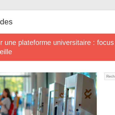
ndes
une plateforme universitaire : focus
eille