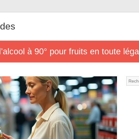
ndes
lcool à 90° pour fruits en toute léga