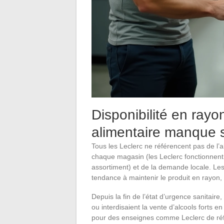
Disponibilité en rayon
alimentaire manque 
Tous les Leclerc ne référencent pas de l’al
chaque magasin (les Leclerc fonctionnent
assortiment) et de la demande locale. Les
tendance à maintenir le produit en rayon, 
Depuis la fin de l’état d’urgence sanitaire,
ou interdisaient la vente d’alcools forts e
pour des enseignes comme Leclerc de référ