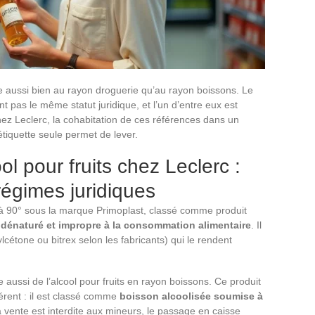
ve aussi bien au rayon droguerie qu’au rayon boissons. Le
t pas le même statut juridique, et l’un d’entre eux est
hez Leclerc, la cohabitation de ces références dans un
iquette seule permet de lever.
ol pour fruits chez Leclerc :
régimes juridiques
é à 90° sous la marque Primoplast, classé comme produit
t
dénaturé et impropre à la consommation alimentaire
. Il
lcétone ou bitrex selon les fabricants) qui le rendent
aussi de l’alcool pour fruits en rayon boissons. Ce produit
férent : il est classé comme
boisson alcoolisée soumise à
a vente est interdite aux mineurs, le passage en caisse