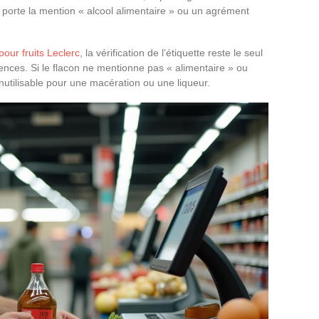
e porte la mention « alcool alimentaire » ou un agrément
pour fruits Leclerc
, la vérification de l’étiquette reste le seul
ences. Si le flacon ne mentionne pas « alimentaire » ou
, inutilisable pour une macération ou une liqueur.