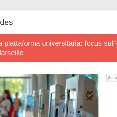
ndes
piattaforma universitaria: focus sul
Marseille