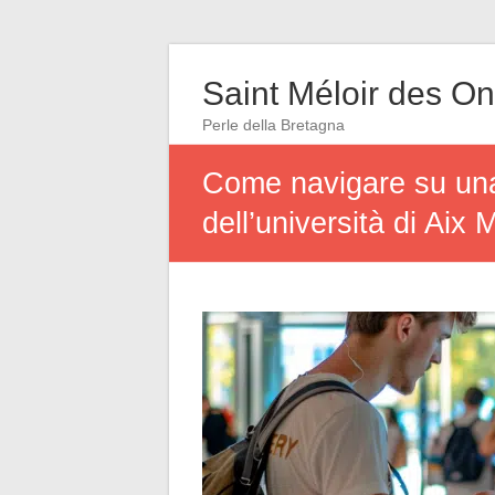
Saint Méloir des O
Perle della Bretagna
Come navigare su una 
dell’università di Aix 