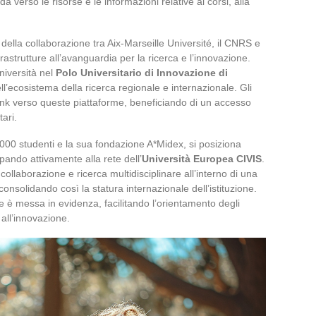
 verso le risorse e le informazioni relative ai corsi, alla
o della collaborazione tra Aix-Marseille Université, il CNRS e
nfrastrutture all’avanguardia per la ricerca e l’innovazione.
niversità nel
Polo Universitario di Innovazione di
ell’ecosistema della ricerca regionale e internazionale. Gli
link verso queste piattaforme, beneficiando di un accesso
tari.
0.000 studenti e la sua fondazione A*Midex, si posiziona
pando attivamente alla rete dell’
Università Europea CIVIS
.
ollaborazione e ricerca multidisciplinare all’interno di una
consolidando così la statura internazionale dell’istituzione.
 è messa in evidenza, facilitando l’orientamento degli
e all’innovazione.