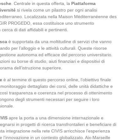
esche
. Centrale in questa offerta, la
Piattaforma
iversité
si rivela come un pilastro per ogni analisi
mediterraneo. Localizzata nella Maison Méditerranéenne des
TGIR PROGEDO, essa costituisce uno strumento
cerca di dati affidabili e pertinenti.
esca
è supportata da una moltitudine di servizi che vanno
do per l’alloggio e le attività culturali. Queste risorse
gestione autonoma ed efficace del percorso universitario.
oni su borse di studio, aiuti finanziari e dispositivi di
norama dell’istruzione superiore.
e
è al termine di questo percorso online, l’obiettivo finale
monitoraggio dettagliato dei corsi, delle unità didattiche e
 così trasparenza e coerenza nel processo di ottenimento
pongono degli strumenti necessari per seguire i loro
sionale.
IVIS
apre la porta a una dimensione internazionale e
gnarsi in progetti di ricerca transfrontalieri e beneficiare di
a integrazione nella rete CIVIS arricchisce l’esperienza
e l’innovazione in un contesto globalizzato. Aix-Marseille