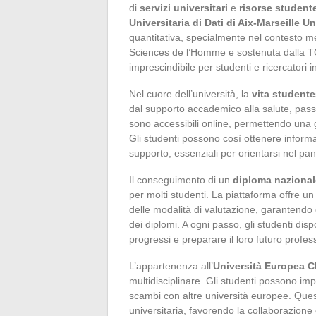
di
servizi universitari
e
risorse student
Universitaria di Dati di Aix-Marseille Un
quantitativa, specialmente nel contesto 
Sciences de l’Homme e sostenuta dalla 
imprescindibile per studenti e ricercatori in 
Nel cuore dell’università, la
vita student
dal supporto accademico alla salute, passan
sono accessibili online, permettendo una 
Gli studenti possono così ottenere informazi
supporto, essenziali per orientarsi nel pa
Il conseguimento di un
diploma nazional
per molti studenti. La piattaforma offre un 
delle modalità di valutazione, garantendo
dei diplomi. A ogni passo, gli studenti dis
progressi e preparare il loro futuro profes
L’appartenenza all’
Università Europea C
multidisciplinare. Gli studenti possono impe
scambi con altre università europee. Quest
universitaria, favorendo la collaborazione 