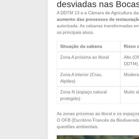
desviadas nas Boca
A DDTM 13 e a Câmara de Agricultura da
aumento das processos de restauraçã
autorizada. As cabanas transformadas em
os principais alvos.
Situação da cabana
Risco 
Zona A próxima ao litoral
Alto (O
DDTM)
Zona A interior (Crau,
Moderad
Alpilles)
Zona N (espaço natural
Muito a
protegido)
As zonas próximas ao litoral e os espaço
O OFB (Escritório Francês da Biodivers
questões ambientais.