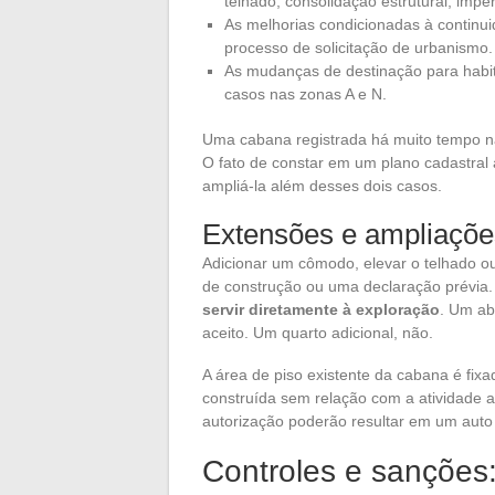
telhado, consolidação estrutural, impe
As melhorias condicionadas à continui
processo de solicitação de urbanismo.
As mudanças de destinação para habit
casos nas zonas A e N.
Uma cabana registrada há muito tempo n
O fato de constar em um plano cadastral a
ampliá-la além desses dois casos.
Extensões e ampliações
Adicionar um cômodo, elevar o telhado o
de construção ou uma declaração prévia.
servir diretamente à exploração
. Um ab
aceito. Um quarto adicional, não.
A área de piso existente da cabana é fix
construída sem relação com a atividade a
autorização poderão resultar em um auto 
Controles e sanções