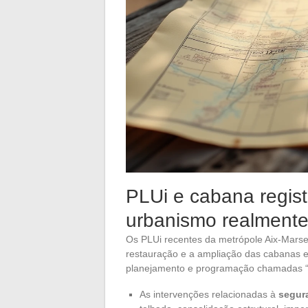
PLUi e cabana regist
urbanismo realmente
Os PLUi recentes da metrópole Aix-Marse
restauração e a ampliação das cabanas e
planejamento e programação chamadas “ag
As intervenções relacionadas à
segur