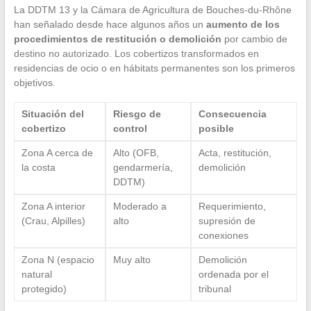
La DDTM 13 y la Cámara de Agricultura de Bouches-du-Rhône
han señalado desde hace algunos años un
aumento de los
procedimientos de restitución o demolición
por cambio de
destino no autorizado. Los cobertizos transformados en
residencias de ocio o en hábitats permanentes son los primeros
objetivos.
Situación del
Riesgo de
Consecuencia
cobertizo
control
posible
Zona A cerca de
Alto (OFB,
Acta, restitución,
la costa
gendarmería,
demolición
DDTM)
Zona A interior
Moderado a
Requerimiento,
(Crau, Alpilles)
alto
supresión de
conexiones
Zona N (espacio
Muy alto
Demolición
natural
ordenada por el
protegido)
tribunal