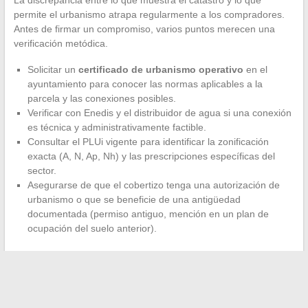
La discrepancia entre lo que muestra el catastro y lo que
permite el urbanismo atrapa regularmente a los compradores.
Antes de firmar un compromiso, varios puntos merecen una
verificación metódica.
Solicitar un
certificado de urbanismo operativo
en el
ayuntamiento para conocer las normas aplicables a la
parcela y las conexiones posibles.
Verificar con Enedis y el distribuidor de agua si una conexión
es técnica y administrativamente factible.
Consultar el PLUi vigente para identificar la zonificación
exacta (A, N, Ap, Nh) y las prescripciones específicas del
sector.
Asegurarse de que el cobertizo tenga una autorización de
urbanismo o que se beneficie de una antigüedad
documentada (permiso antiguo, mención en un plan de
ocupación del suelo anterior).
Un notario puede exigir estos documentos, pero no lo hace
sistemáticamente. La responsabilidad de verificar la
conformidad del cobertizo también recae en el comprador,
quien no podrá invocar su buena fe si se inicia un procedimiento