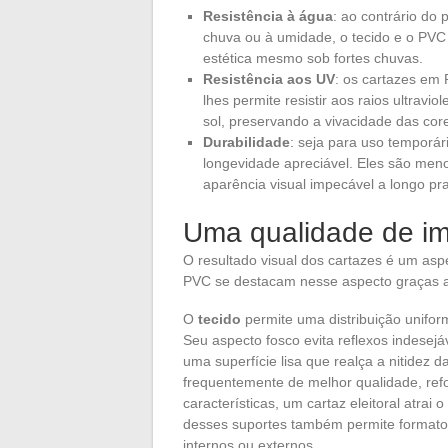
Resistência à água
: ao contrário do
chuva ou à umidade, o tecido e o PVC
estética mesmo sob fortes chuvas.
Resistência aos UV
: os cartazes em 
lhes permite resistir aos raios ultravi
sol, preservando a vivacidade das cor
Durabilidade
: seja para uso temporá
longevidade apreciável. Eles são men
aparência visual impecável a longo pr
Uma qualidade de im
O resultado visual dos cartazes é um asp
PVC se destacam nesse aspecto graças a
O
tecido
permite uma distribuição uniform
Seu aspecto fosco evita reflexos indesej
uma superfície lisa que realça a nitidez d
frequentemente de melhor qualidade, refo
características, um cartaz eleitoral atrai
desses suportes também permite formatos
internos ou externos.