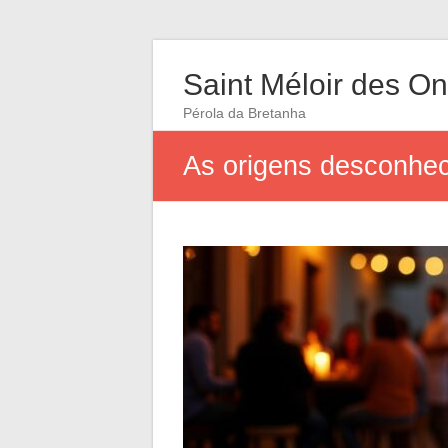
Saint Méloir des O
Pérola da Bretanha
As origens desconhec