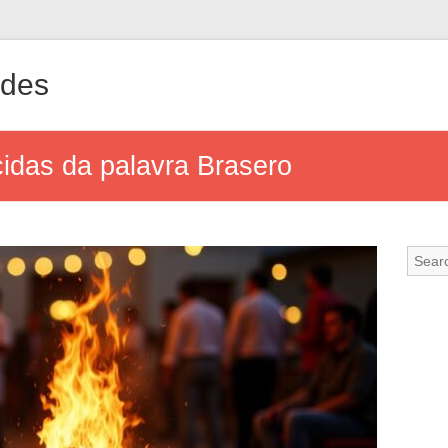
ndes
idas da palavra Brasero