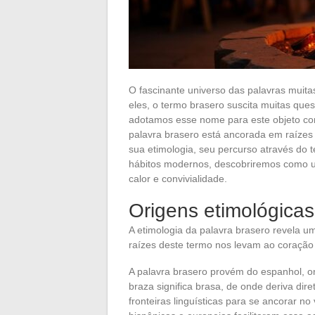
O fascinante universo das palavras muit
eles, o termo brasero suscita muitas ques
adotamos esse nome para este objeto conv
palavra brasero está ancorada em raízes li
sua etimologia, seu percurso através d
hábitos modernos, descobriremos como um
calor e convivialidade.
Origens etimológicas
A etimologia da palavra brasero revela um
raízes deste termo nos levam ao coração d
A palavra brasero provém do espanhol, o
braza significa brasa, de onde deriva di
fronteiras linguísticas para se ancorar no