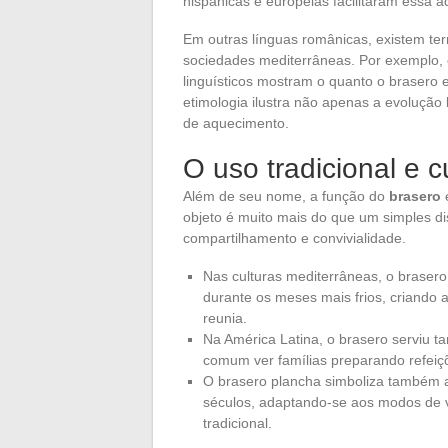
hispânicas e europeias facilitaram essa 
Em outras línguas românicas, existem te
sociedades mediterrâneas. Por exemplo, em
linguísticos mostram o quanto o brasero 
etimologia ilustra não apenas a evolução 
de aquecimento.
O uso tradicional e c
Além de seu nome, a função do
brasero
e
objeto é muito mais do que um simples di
compartilhamento e convivialidade.
Nas culturas mediterrâneas, o brasero
durante os meses mais frios, criando 
reunia.
Na América Latina, o brasero serviu t
comum ver famílias preparando refeiçõ
O brasero plancha simboliza também a
séculos, adaptando-se aos modos de 
tradicional.