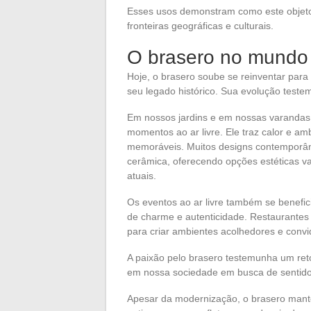
Esses usos demonstram como este objeto
fronteiras geográficas e culturais.
O brasero no mundo
Hoje, o brasero soube se reinventar pa
seu legado histórico. Sua evolução teste
Em nossos jardins e em nossas varandas,
momentos ao ar livre. Ele traz calor e am
memoráveis. Muitos designs contemporân
cerâmica, oferecendo opções estéticas v
atuais.
Os eventos ao ar livre também se benefi
de charme e autenticidade. Restaurantes 
para criar ambientes acolhedores e convi
A paixão pelo brasero testemunha um reto
em nossa sociedade em busca de sentid
Apesar da modernização, o brasero manté