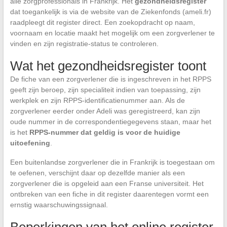
alle zorgprofessionals in Frankrijk. Het
gezondheidsregister
dat toegankelijk is via de website van de Ziekenfonds (ameli.fr)
raadpleegt dit register direct. Een zoekopdracht op naam,
voornaam en locatie maakt het mogelijk om een zorgverlener te
vinden en zijn registratie-status te controleren.
Wat het gezondheidsregister toont
De fiche van een zorgverlener die is ingeschreven in het RPPS
geeft zijn beroep, zijn specialiteit indien van toepassing, zijn
werkplek en zijn RPPS-identificatienummer aan. Als de
zorgverlener eerder onder Adeli was geregistreerd, kan zijn
oude nummer in de correspondentiegegevens staan, maar het
is het
RPPS-nummer dat geldig is voor de huidige
uitoefening
.
Een buitenlandse zorgverlener die in Frankrijk is toegestaan om
te oefenen, verschijnt daar op dezelfde manier als een
zorgverlener die is opgeleid aan een Franse universiteit. Het
ontbreken van een fiche in dit register daarentegen vormt een
ernstig waarschuwingssignaal.
Beperkingen van het online register