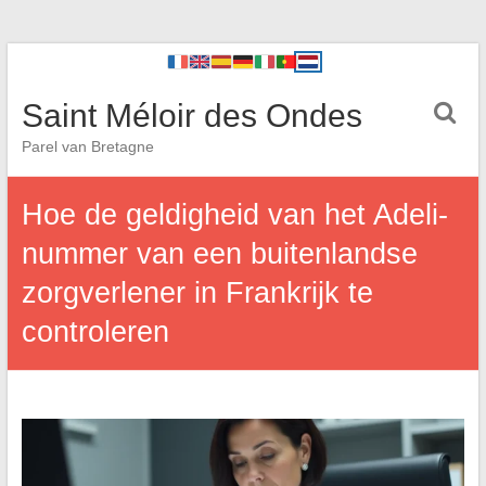
Saint Méloir des Ondes
Parel van Bretagne
Hoe de geldigheid van het Adeli-
nummer van een buitenlandse
zorgverlener in Frankrijk te
controleren