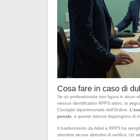
Cosa fare in caso di du
Se un professionista non figura in alcun e
nessun identificativo RPPS attivo, la segna
Consiglio dipartimentale dell’Ordine.
L’ese
penale
, e queste istanze dispongono di m
Il trasferimento da Adeli a RPPS ha sempli
obsolete alcune abitudini di verifica. Un 