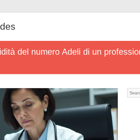
ndes
idità del numero Adeli di un profession