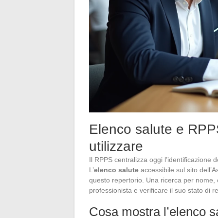
Elenco salute e RPPS:
utilizzare
Il RPPS centralizza oggi l’identificazione de
L’
elenco salute
accessibile sul sito dell’
questo repertorio. Una ricerca per nome,
professionista e verificare il suo stato di r
Cosa mostra l’elenco s