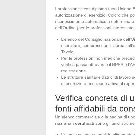
I professionisti con diploma fuori Union
autorizzazione di esercizio. Coloro che 
riconoscimento automatico a determinate con
dell’Ordine (per le professioni interessate
L’elenco del Consiglio nazionale dell’Or
esercitare, compresi quelli laureati all
Tavolo.
Per le professioni non mediche preceden
verifica passa attraverso il RPPS e l’A
registrazione.
Le strutture sanitarie datrici di lavoro 
di esercizio e l’iscrizione attiva al rep
Verifica concreta di u
fonti affidabili da con
Un elenco commerciale o la pagina di uno s
nazionali certificati
sono gli unici strumen
L’elenco salute su ameli.fr, alimentato d