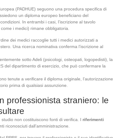
e Europea (PADHUE) seguono una procedura specifica di
possiedono un diploma europeo beneficiano del
dizioni. In entrambi i casi, l’iscrizione al tavolo
, come i medici) rimane obbligatoria.
dine dei medici raccoglie tutti i medici autorizzati a
’estero. Una ricerca nominativa conferma l’iscrizione al
temente sotto Adeli (psicologi, osteopati, logopedisti), la
RS del dipartimento di esercizio, che può confermare la
sono tenute a verificare il diploma originale, l’autorizzazione
ertorio prima di qualsiasi assunzione.
n professionista straniero: le
sultare
tudio non costituiscono fonti di verifica. I
riferimenti
ti riconosciuti dall’amministrazione.
al RPPS, per trovare il professionista e il suo identificativo