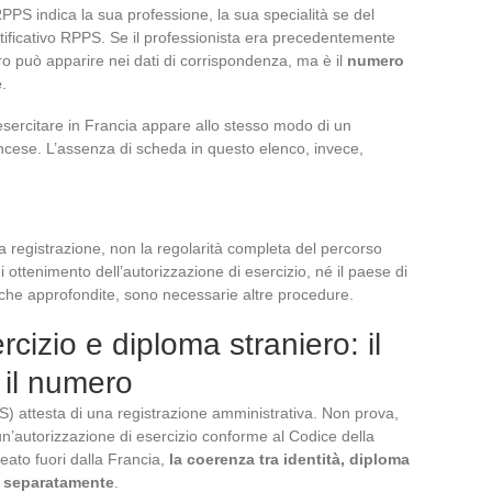
RPPS indica la sua professione, la sua specialità se del
entificativo RPPS. Se il professionista era precedentemente
ero può apparire nei dati di corrispondenza, ma è il
numero
e
.
esercitare in Francia appare allo stesso modo di un
ancese. L’assenza di scheda in questo elenco, invece,
a registrazione, non la regolarità completa del percorso
i ottenimento dell’autorizzazione di esercizio, né il paese di
iche approfondite, sono necessarie altre procedure.
cizio e diploma straniero: il
e il numero
S) attesta di una registrazione amministrativa. Non prova,
 un’autorizzazione di esercizio conforme al Codice della
eato fuori dalla Francia,
la coerenza tra identità, diploma
a separatamente
.