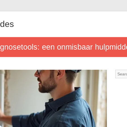
ndes
gnosetools: een onmisbaar hulpmidde