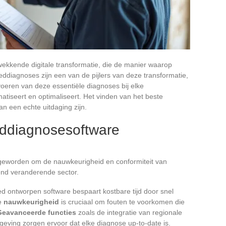
ekkende digitale transformatie, die de manier waarop
ddiagnoses zijn een van de pijlers van deze transformatie,
voeren van deze essentiële diagnoses bij elke
atiseert en optimaliseert. Het vinden van het beste
an een echte uitdaging zijn.
ddiagnosesoftware
geworden om de nauwkeurigheid en conformiteit van
end veranderende sector.
d ontworpen software bespaart kostbare tijd door snel
De
nauwkeurigheid
is cruciaal om fouten te voorkomen die
Geavanceerde functies
zoals de integratie van regionale
geving zorgen ervoor dat elke diagnose up-to-date is.