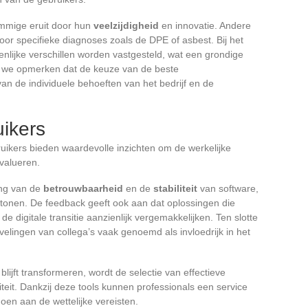
ommige eruit door hun
veelzijdigheid
en innovatie. Andere
voor specifieke diagnoses zoals de DPE of asbest. Bij het
nlijke verschillen worden vastgesteld, wat een grondige
n we opmerken dat de keuze van de beste
n de individuele behoeften van het bedrijf en de
ikers
ikers bieden waardevolle inzichten om de werkelijke
evalueren.
ang van de
betrouwbaarheid
en de
stabiliteit
van software,
rtonen. De feedback geeft ook aan dat oplossingen die
e digitale transitie aanzienlijk vergemakkelijken. Ten slotte
ingen van collega’s vaak genoemd als invloedrijk in het
 blijft transformeren, wordt de selectie van effectieve
iteit. Dankzij deze tools kunnen professionals een service
doen aan de wettelijke vereisten.