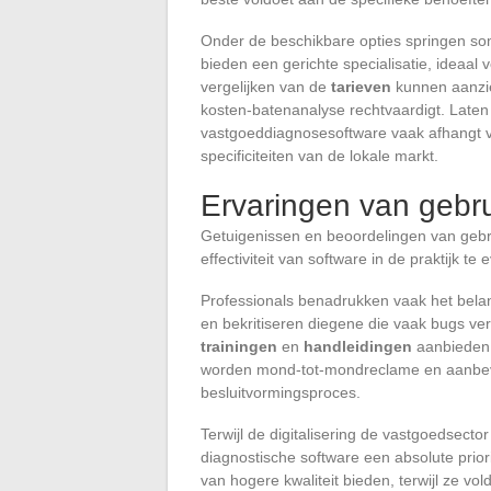
Onder de beschikbare opties springen s
bieden een gerichte specialisatie, ideaal 
vergelijken van de
tarieven
kunnen aanzie
kosten-batenanalyse rechtvaardigt. Late
vastgoeddiagnosesoftware vaak afhangt va
specificiteiten van de lokale markt.
Ervaringen van gebru
Getuigenissen en beoordelingen van gebru
effectiviteit van software in de praktijk te 
Professionals benadrukken vaak het bel
en bekritiseren diegene die vaak bugs ve
trainingen
en
handleidingen
aanbieden d
worden mond-tot-mondreclame en aanbevel
besluitvormingsproces.
Terwijl de digitalisering de vastgoedsector
diagnostische software een absolute prior
van hogere kwaliteit bieden, terwijl ze vol