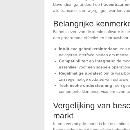
Bovendien garandeert de
traceerbaarhei
alle transacties en wijzigingen worden vas
Belangrijke kenmerk
Bij het kiezen van de ideale software is 
een programma effectief en betrouwbaar
Intuïtieve gebruikersinterface:
een e
navigeren interface bieden om menseli
Compatibiliteit en integratie:
de moge
essentieel voor een soepele operation
Regelmatige updates:
om te waarbor
zijn regelmatige updates van software 
Technische ondersteuning:
een goed
competente klantenservice om eventue
Vergelijking van bes
markt
In een verzadigde markt is het essentieel
beste voldoet aan de specifieke behoefte