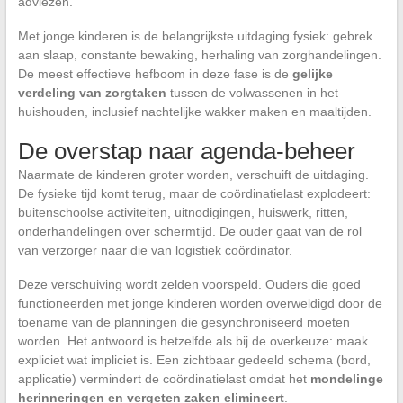
adviezen.
Met jonge kinderen is de belangrijkste uitdaging fysiek: gebrek
aan slaap, constante bewaking, herhaling van zorghandelingen.
De meest effectieve hefboom in deze fase is de
gelijke
verdeling van zorgtaken
tussen de volwassenen in het
huishouden, inclusief nachtelijke wakker maken en maaltijden.
De overstap naar agenda-beheer
Naarmate de kinderen groter worden, verschuift de uitdaging.
De fysieke tijd komt terug, maar de coördinatielast explodeert:
buitenschoolse activiteiten, uitnodigingen, huiswerk, ritten,
onderhandelingen over schermtijd. De ouder gaat van de rol
van verzorger naar die van logistiek coördinator.
Deze verschuiving wordt zelden voorspeld. Ouders die goed
functioneerden met jonge kinderen worden overweldigd door de
toename van de planningen die gesynchroniseerd moeten
worden. Het antwoord is hetzelfde als bij de overkeuze: maak
expliciet wat impliciet is. Een zichtbaar gedeeld schema (bord,
applicatie) vermindert de coördinatielast omdat het
mondelinge
herinneringen en vergeten zaken elimineert
.