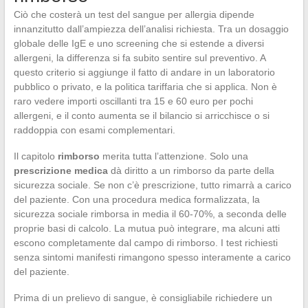
Ciò che costerà un test del sangue per allergia dipende
innanzitutto dall’ampiezza dell’analisi richiesta. Tra un dosaggio
globale delle IgE e uno screening che si estende a diversi
allergeni, la differenza si fa subito sentire sul preventivo. A
questo criterio si aggiunge il fatto di andare in un laboratorio
pubblico o privato, e la politica tariffaria che si applica. Non è
raro vedere importi oscillanti tra 15 e 60 euro per pochi
allergeni, e il conto aumenta se il bilancio si arricchisce o si
raddoppia con esami complementari.
Il capitolo
rimborso
merita tutta l’attenzione. Solo una
prescrizione medica
dà diritto a un rimborso da parte della
sicurezza sociale. Se non c’è prescrizione, tutto rimarrà a carico
del paziente. Con una procedura medica formalizzata, la
sicurezza sociale rimborsa in media il 60-70%, a seconda delle
proprie basi di calcolo. La mutua può integrare, ma alcuni atti
escono completamente dal campo di rimborso. I test richiesti
senza sintomi manifesti rimangono spesso interamente a carico
del paziente.
Prima di un prelievo di sangue, è consigliabile richiedere un