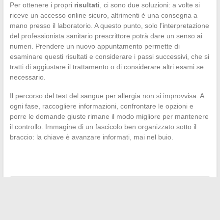
Per ottenere i propri
risultati
, ci sono due soluzioni: a volte si
riceve un accesso online sicuro, altrimenti è una consegna a
mano presso il laboratorio. A questo punto, solo l’interpretazione
del professionista sanitario prescrittore potrà dare un senso ai
numeri. Prendere un nuovo appuntamento permette di
esaminare questi risultati e considerare i passi successivi, che si
tratti di aggiustare il trattamento o di considerare altri esami se
necessario.
Il percorso del test del sangue per allergia non si improvvisa. A
ogni fase, raccogliere informazioni, confrontare le opzioni e
porre le domande giuste rimane il modo migliore per mantenere
il controllo. Immagine di un fascicolo ben organizzato sotto il
braccio: la chiave è avanzare informati, mai nel buio.
←
Esempi ispiratori di discorsi di matrimonio di una mamma
per suo figlio e sua nuora
Scopri tutte le attività imperdibili da fare nella tua regione
→