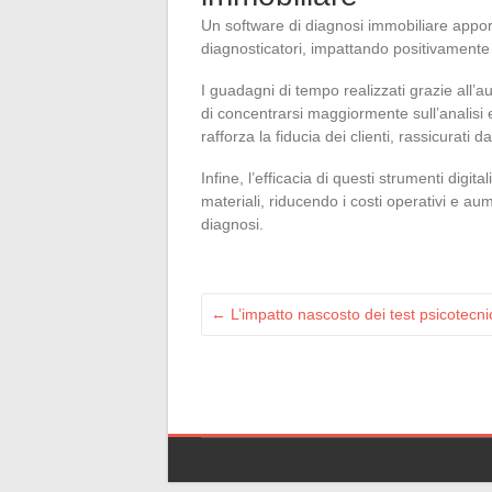
Un software di diagnosi immobiliare apporta
diagnosticatori, impattando positivamente il
I guadagni di tempo realizzati grazie all’a
di concentrarsi maggiormente sull’analisi e 
rafforza la fiducia dei clienti, rassicurati da
Infine, l’efficacia di questi strumenti digi
materiali, riducendo i costi operativi e au
diagnosi.
←
L’impatto nascosto dei test psicotecnic