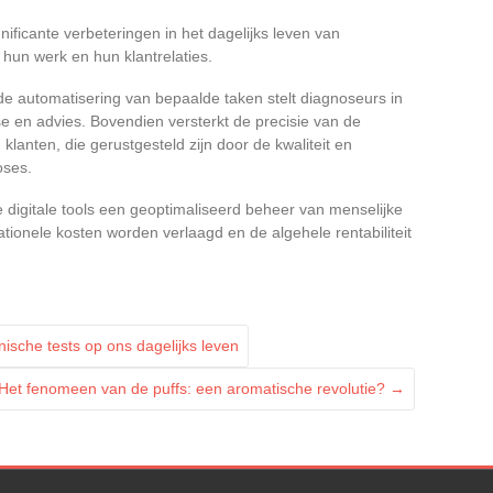
ficante verbeteringen in het dagelijks leven van
hun werk en hun klantrelaties.
 de automatisering van bepaalde taken stelt diagnoseurs in
e en advies. Bovendien versterkt de precisie van de
anten, die gerustgesteld zijn door de kwaliteit en
oses.
ze digitale tools een geoptimaliseerd beheer van menselijke
ionele kosten worden verlaagd en de algehele rentabiliteit
sche tests op ons dagelijks leven
Het fenomeen van de puffs: een aromatische revolutie?
→