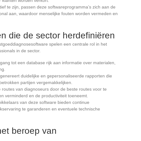
 klanten worden verkort.
ief te zijn, passen deze softwareprogramma’s zich aan de
sional aan, waardoor menselijke fouten worden vermeden en
ten die de sector herdefiniëren
stgoeddiagnosesoftware spelen een centrale rol in het
sionals in de sector.
egang tot een database rijk aan informatie over materialen,
ng.
genereert duidelijke en gepersonaliseerde rapporten die
betrokken partijen vergemakkelijken.
e routes van diagnoseurs door de beste routes voor te
en verminderd en de productiviteit toeneemt.
ikkelaars van deze software bieden continue
kservaring te garanderen en eventuele technische
het beroep van