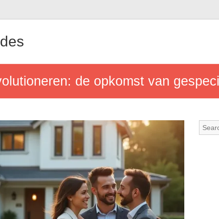
ndes
olutioneren: de opkomst van gespeci