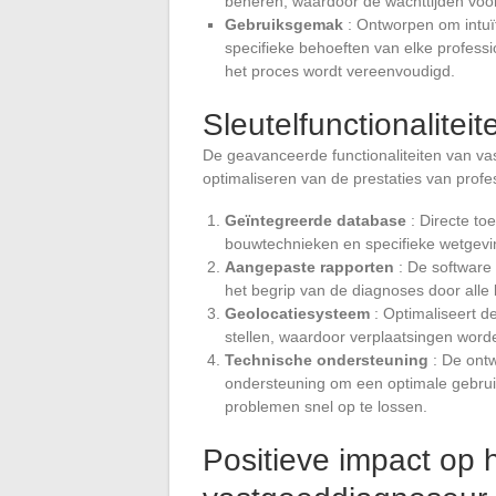
beheren, waardoor de wachttijden voor
Gebruiksgemak
: Ontworpen om intuït
specifieke behoeften van elke profes
het proces wordt vereenvoudigd.
Sleutelfunctionalitei
De geavanceerde functionaliteiten van va
optimaliseren van de prestaties van profes
Geïntegreerde database
: Directe to
bouwtechnieken en specifieke wetgevi
Aangepaste rapporten
: De software 
het begrip van de diagnoses door alle 
Geolocatiesysteem
: Optimaliseert d
stellen, waardoor verplaatsingen word
Technische ondersteuning
: De ontw
ondersteuning om een optimale gebrui
problemen snel op te lossen.
Positieve impact op 