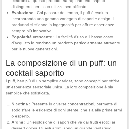
elettronica, questo prodotto ha rapidamente saputo
distinguersi per il suo utilizzo semplificato.
Evoluzione
: Col passare del tempo, il puff è evoluto
incorporando una gamma variegata di sapori e design. I
produttori si sfidano in ingegnosità per offrire esperienze
sempre più innovative.
Popolarità crescente
: La facilità d’uso e il basso costo
d’acquisto lo rendono un prodotto particolarmente attraente
per le nuove generazioni.
La composizione di un puff: un
cocktail saporito
I puff, ben più di un semplice gadget, sono concepiti per offrire
un’esperienza sensoriale unica. La loro composizione è sia
semplice che sofisticata.
Nicotina
: Presente in diverse concentrazioni, permette di
soddisfare le esigenze di ogni utente, che sia alle prime armi
o esperto.
Aromi
: Un’esplosione di sapori che va dai frutti esotici ai
dessert golosi. Questi aromi sono un grande vantaggio,