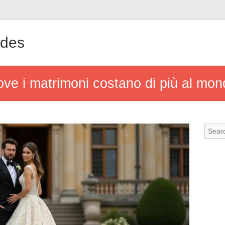
ndes
dove i matrimoni costano di più al mo