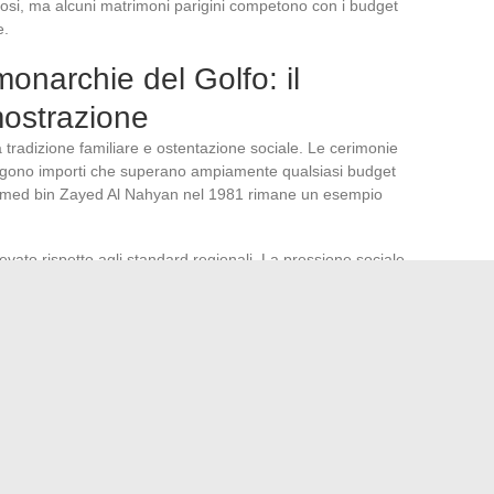
stosi, ma alcuni matrimoni parigini competono con i budget
e.
monarchie del Golfo: il
ostrazione
 tradizione familiare e ostentazione sociale. Le cerimonie
iungono importi che superano ampiamente qualsiasi budget
hamed bin Zayed Al Nahyan nel 1981 rimane un esempio
levato rispetto agli standard regionali. La pressione sociale
iare una ricezione all’altezza delle aspettative familiari.
aiuti finanziari
per incoraggiare i matrimoni tra nazionali e
ie.
ostosi dipende infine da ciò che si misura: spese per i
ca di destinazione o pressione sociale. Un budget matrimonio
riflesso di un sistema culturale ed economico proprio di ogni