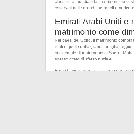
classifiche mondiali dei matrimoni più co
osservati nelle grandi metropoli american
Emirati Arabi Uniti e 
matrimonio come dim
Nei paesi del Golfo, il matrimonio combina
reali o quelle delle grandi famiglie ragg
occidentale. Il matrimonio di Sheikh Mo
spesso citato di sfarzo nuziale.
Per le famiglie non reali, il costo rimane e
spinge molte coppie a indebitarsi per finanz
Molti governi del Golfo hanno istituito 
limitare l’indebitamento delle giovani copp
La classifica mondiale dei matrimoni più c
fornitori, trasferimenti familiari, logisti
non si riassume a una voce di spesa, è il 
paese.