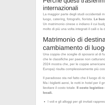
Perché questi trasferime
internazionali
La maggior parte degli studi occidentali mi
luogo, catering, fotografo, fiorista.
Le bust
Un matrimonio cinese o indiano il cui budg
molto di più una volta integrati il caili o la 
Matrimonio di destina
cambiamento di luog
Una coppia che sceglie di sposarsi al di fu
che le classifiche per paese non catturano
2024 mostra che, per le coppie americane,
Europa) risulta complessivamente più cos
Il paradosso sta nel fatto che il luogo di 
Ma i biglietti aerei, le notti in hotel per i
lievitare il costo totale.
Il costo logistico
locali.
I voli e gli alloggi per gli invitati ra