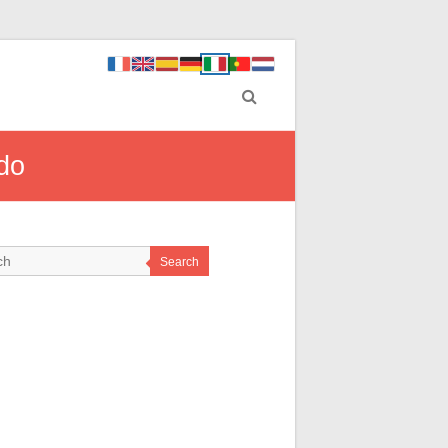
ndo
Search