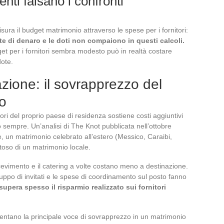
nti falsano i confronti
sura il budget matrimonio attraverso le spese per i fornitori:
e di denaro e le doti non compaiono in questi calcoli.
et per i fornitori sembra modesto può in realtà costare
dote.
zione: il sovrapprezzo del
o
ori del proprio paese di residenza sostiene costi aggiuntivi
 sempre. Un’analisi di The Knot pubblicata nell’ottobre
 un matrimonio celebrato all’estero (Messico, Caraibi,
toso di un matrimonio locale.
ricevimento e il catering a volte costano meno a destinazione.
l gruppo di invitati e le spese di coordinamento sul posto fanno
 supera spesso il risparmio realizzato sui fornitori
ppresentano la principale voce di sovrapprezzo in un matrimonio