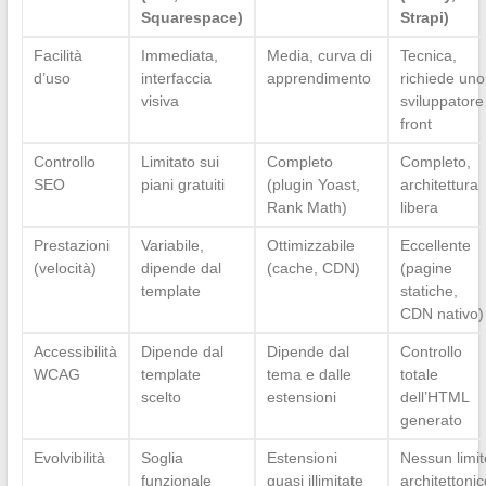
Squarespace)
Strapi)
Facilità
Immediata,
Media, curva di
Tecnica,
d’uso
interfaccia
apprendimento
richiede uno
visiva
sviluppatore
front
Controllo
Limitato sui
Completo
Completo,
SEO
piani gratuiti
(plugin Yoast,
architettura
Rank Math)
libera
Prestazioni
Variabile,
Ottimizzabile
Eccellente
(velocità)
dipende dal
(cache, CDN)
(pagine
template
statiche,
CDN nativo)
Accessibilità
Dipende dal
Dipende dal
Controllo
WCAG
template
tema e dalle
totale
scelto
estensioni
dell’HTML
generato
Evolvibilità
Soglia
Estensioni
Nessun limit
funzionale
quasi illimitate
architettonic