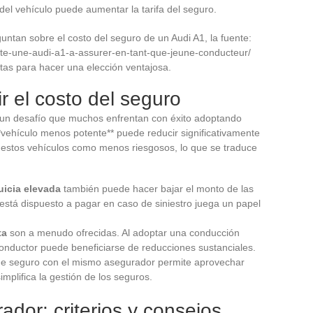
 del vehículo puede aumentar la tarifa del seguro.
ntan sobre el costo del seguro de un Audi A1, la fuente:
e-une-audi-a1-a-assurer-en-tant-que-jeune-conducteur/
tas para hacer una elección ventajosa.
r el costo del seguro
s un desafío que muchos enfrentan con éxito adoptando
**vehículo menos potente** puede reducir significativamente
 estos vehículos como menos riesgosos, lo que se traduce
uicia elevada
también puede hacer bajar el monto de las
está dispuesto a pagar en caso de siniestro juega un papel
ta
son a menudo ofrecidas. Al adoptar una conducción
conductor puede beneficiarse de reducciones sustanciales.
 de seguro con el mismo asegurador permite aprovechar
implifica la gestión de los seguros.
ador: criterios y consejos