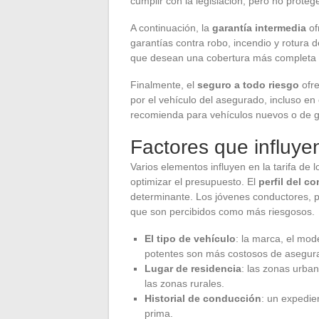
cumplir con la legislación, pero no proteg
A continuación, la
garantía intermedia
of
garantías contra robo, incendio y rotura 
que desean una cobertura más completa s
Finalmente, el
seguro a todo riesgo
ofre
por el vehículo del asegurado, incluso e
recomienda para vehículos nuevos o de g
Factores que influye
Varios elementos influyen en la tarifa de
optimizar el presupuesto. El
perfil del c
determinante. Los jóvenes conductores, 
que son percibidos como más riesgosos.
El tipo de vehículo
: la marca, el mod
potentes son más costosos de asegura
Lugar de residencia
: las zonas urba
las zonas rurales.
Historial de conducción
: un expedie
prima.