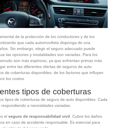
damental de la protección de los conductores y de los
rantizando que cada automovilista disponga de una
daños. Sin embargo, elegir el seguro adecuado puede
ue las opciones y modalidades son variadas. Para los
 menudo aún más espinoso, ya que enfrentan primas más
ar entre las diferentes ofertas de seguros de auto
os de coberturas disponibles, de los factores que influyen
cir los costos.
entes tipos de coberturas
os tipos de coberturas de seguro de auto disponibles. Cada
os, respondiendo a necesidades variadas.
es el
seguro de responsabilidad civil
. Cubre los daños
ros en caso de accidente responsable. Es esencial para