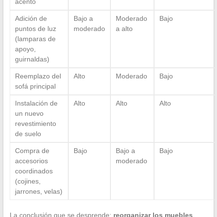
acento
Adición de
Bajo a
Moderado
Bajo
puntos de luz
moderado
a alto
(lamparas de
apoyo,
guirnaldas)
Reemplazo del
Alto
Moderado
Bajo
sofá principal
Instalación de
Alto
Alto
Alto
un nuevo
revestimiento
de suelo
Compra de
Bajo
Bajo a
Bajo
accesorios
moderado
coordinados
(cojines,
jarrones, velas)
La conclusión que se desprende:
reorganizar los muebles