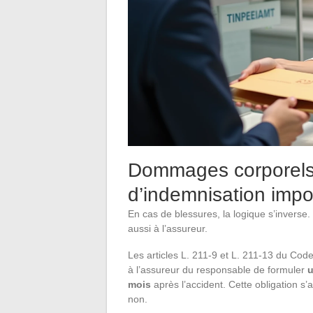
Dommages corporels a
d’indemnisation impo
En cas de blessures, la logique s’inverse.
aussi à l’assureur.
Les articles L. 211-9 et L. 211-13 du Cod
à l’assureur du responsable de formuler
u
mois
après l’accident. Cette obligation s’
non.