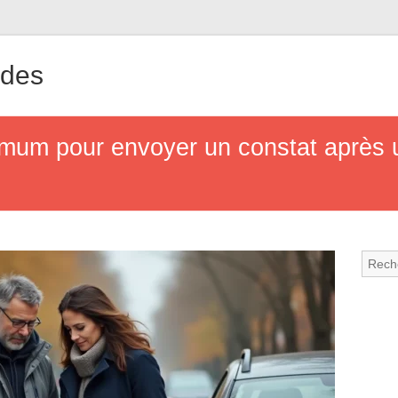
ndes
imum pour envoyer un constat après u