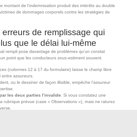
le montant de l’indemnisation produit des intérêts au double
victimes de dommages corporels contre les stratégies de
s erreurs de remplissage qui
plus que le délai lui-même
al rempli pose davantage de problèmes qu’un constat
 un point que les conducteurs sous-estiment souvent.
es (colonnes 12 à 17 du formulaire) laisse le champ libre
d entre assureurs.
dent, ou le dessiner de façon illisible, empêche l’assureur
pertise.
par les deux parties l’invalide
. Si vous constatez une
la rubrique prévue (case « Observations »), mais ne raturez
verse.
raitement bien plus efficacement que la simple rapidité
exploitable peut lancer l’expertise et calculer