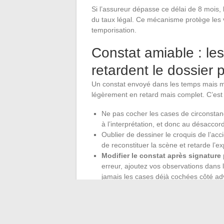
Si l’assureur dépasse ce délai de 8 mois, 
du taux légal. Ce mécanisme protège les 
temporisation.
Constat amiable : le
retardent le dossier 
Un constat envoyé dans les temps mais m
légèrement en retard mais complet. C’est
Ne pas cocher les cases de circonstanc
à l’interprétation, et donc au désaccor
Oublier de dessiner le croquis de l’acci
de reconstituer la scène et retarde l’ex
Modifier le constat après signature 
erreur, ajoutez vos observations dans 
jamais les cases déjà cochées côté ad
Un constat complet et lisible accélère le t
d’envoi. L’assureur qui reçoit un document 
l’indemnisation sans allers-retours.