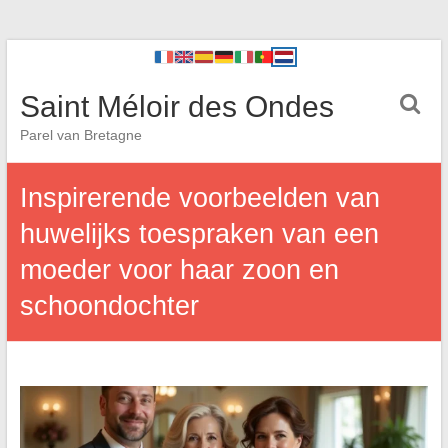
Saint Méloir des Ondes
Parel van Bretagne
Inspirerende voorbeelden van
huwelijks toespraken van een
moeder voor haar zoon en
schoondochter