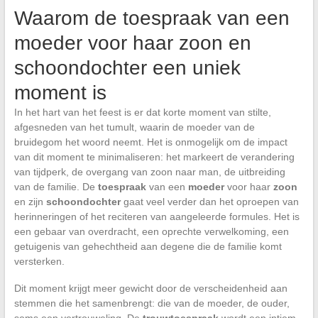
Waarom de toespraak van een
moeder voor haar zoon en
schoondochter een uniek
moment is
In het hart van het feest is er dat korte moment van stilte,
afgesneden van het tumult, waarin de moeder van de
bruidegom het woord neemt. Het is onmogelijk om de impact
van dit moment te minimaliseren: het markeert de verandering
van tijdperk, de overgang van zoon naar man, de uitbreiding
van de familie. De
toespraak
van een
moeder
voor haar
zoon
en zijn
schoondochter
gaat veel verder dan het oproepen van
herinneringen of het reciteren van aangeleerde formules. Het is
een gebaar van overdracht, een oprechte verwelkoming, een
getuigenis van gehechtheid aan degene die de familie komt
versterken.
Dit moment krijgt meer gewicht door de verscheidenheid aan
stemmen die het samenbrengt: die van de moeder, de ouder,
soms een vertrouweling. De
trouwtoespraak
wordt een intiem