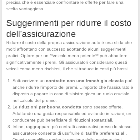
precisa che è essenziale confrontare le offerte per fare una
scelta vantaggiosa.
Suggerimenti per ridurre il costo
dell’assicurazione
Ridurre il costo della propria assicurazione auto è una sfida che
molti affrontano con successo adottando alcuni suggerimenti
pratici. Optare per un **veicolo meno potente** può abbattere
significativamente i premi. Gli assicuratori considerano questi
veicoli come meno rischiosi, il che si traduce in costi più bassi.
Sottoscrivere un
contratto con una franchigia elevata
può
anche ridurre l’importo dei premi. L’importo che l’assicurato è
disposto a pagare in caso di sinistro gioca un ruolo cruciale
nel calcolo del premio.
Le
riduzioni per buona condotta
sono spesso offerte.
Adottando una guida responsabile ed evitando infrazioni, un
conducente può beneficiare di riduzioni sostanziali.
Infine, raggruppare più contratti assicurativi presso lo stesso
assicuratore consente di usufruire di
tariffe preferenziali
.
Questo semplifica anche la gestione delle assicurazioni.