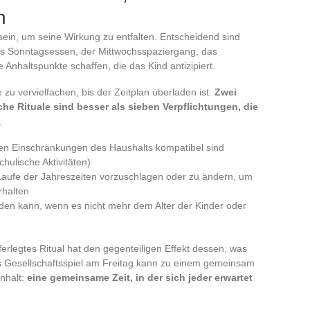
n
 sein, um seine Wirkung zu entfalten. Entscheidend sind
as Sonntagsessen, der Mittwochsspaziergang, das
e Anhaltspunkte schaffen, die das Kind antizipiert.
 zu vervielfachen, bis der Zeitplan überladen ist.
Zwei
he Rituale sind besser als sieben Verpflichtungen, die
.
chen Einschränkungen des Haushalts kompatibel sind
hulische Aktivitäten)
m Laufe der Jahreszeiten vorzuschlagen oder zu ändern, um
rhalten
nden kann, wenn es nicht mehr dem Alter der Kinder oder
erlegtes Ritual hat den gegenteiligen Effekt dessen, was
das Gesellschaftsspiel am Freitag kann zu einem gemeinsam
nhalt:
eine gemeinsame Zeit, in der sich jeder erwartet