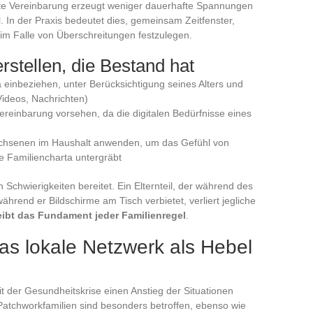
elte Vereinbarung erzeugt weniger dauerhafte Spannungen
. In der Praxis bedeutet dies, gemeinsam Zeitfenster,
im Falle von Überschreitungen festzulegen.
rstellen, die Bestand hat
a einbeziehen, unter Berücksichtigung seines Alters und
Videos, Nachrichten)
Vereinbarung vorsehen, da die digitalen Bedürfnisse eines
wachsenen im Haushalt anwenden, um das Gefühl von
e Familiencharta untergräbt
n Schwierigkeiten bereitet. Ein Elternteil, der während des
ährend er Bildschirme am Tisch verbietet, verliert jegliche
eibt das Fundament jeder Familienregel
.
Das lokale Netzwerk als Hebel
t der Gesundheitskrise einen Anstieg der Situationen
d Patchworkfamilien sind besonders betroffen, ebenso wie