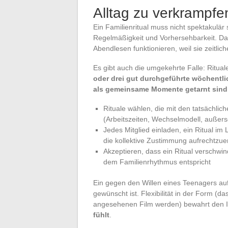
Alltag zu verkrampfe
Ein Familienritual muss nicht spektakulär
Regelmäßigkeit und Vorhersehbarkeit. D
Abendlesen funktionieren, weil sie zeitlich
Es gibt auch die umgekehrte Falle: Rituale
oder drei gut durchgeführte wöchentlic
als gemeinsame Momente getarnt sind
Rituale wählen, die mit den tatsächli
(Arbeitszeiten, Wechselmodell, außersc
Jedes Mitglied einladen, ein Ritual i
die kollektive Zustimmung aufrechtzue
Akzeptieren, dass ein Ritual verschwi
dem Familienrhythmus entspricht
Ein gegen den Willen eines Teenagers auf
gewünscht ist. Flexibilität in der Form (
angesehenen Film werden) bewahrt den I
fühlt
.