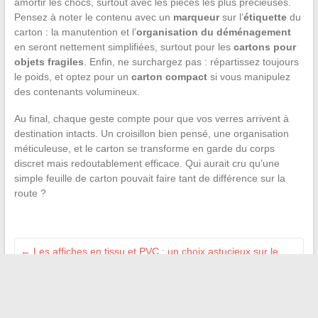
amortir les chocs, surtout avec les pièces les plus précieuses.
Pensez à noter le contenu avec un
marqueur
sur l’
étiquette
du
carton : la manutention et l’
organisation du déménagement
en seront nettement simplifiées, surtout pour les
cartons pour
objets fragiles
. Enfin, ne surchargez pas : répartissez toujours
le poids, et optez pour un
carton compact
si vous manipulez
des contenants volumineux.
Au final, chaque geste compte pour que vos verres arrivent à
destination intacts. Un croisillon bien pensé, une organisation
méticuleuse, et le carton se transforme en garde du corps
discret mais redoutablement efficace. Qui aurait cru qu’une
simple feuille de carton pouvait faire tant de différence sur la
route ?
←
Les affiches en tissu et PVC : un choix astucieux sur le
papier classique
Astuces et conseils pour transformer votre jardin en véritable
havre de paix
→