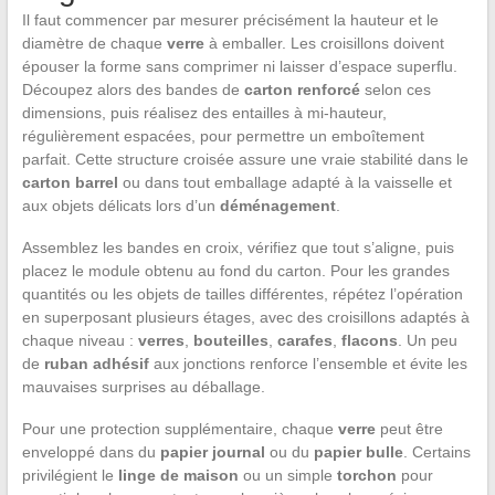
Il faut commencer par mesurer précisément la hauteur et le
diamètre de chaque
verre
à emballer. Les croisillons doivent
épouser la forme sans comprimer ni laisser d’espace superflu.
Découpez alors des bandes de
carton renforcé
selon ces
dimensions, puis réalisez des entailles à mi-hauteur,
régulièrement espacées, pour permettre un emboîtement
parfait. Cette structure croisée assure une vraie stabilité dans le
carton barrel
ou dans tout emballage adapté à la vaisselle et
aux objets délicats lors d’un
déménagement
.
Assemblez les bandes en croix, vérifiez que tout s’aligne, puis
placez le module obtenu au fond du carton. Pour les grandes
quantités ou les objets de tailles différentes, répétez l’opération
en superposant plusieurs étages, avec des croisillons adaptés à
chaque niveau :
verres
,
bouteilles
,
carafes
,
flacons
. Un peu
de
ruban adhésif
aux jonctions renforce l’ensemble et évite les
mauvaises surprises au déballage.
Pour une protection supplémentaire, chaque
verre
peut être
enveloppé dans du
papier journal
ou du
papier bulle
. Certains
privilégient le
linge de maison
ou un simple
torchon
pour