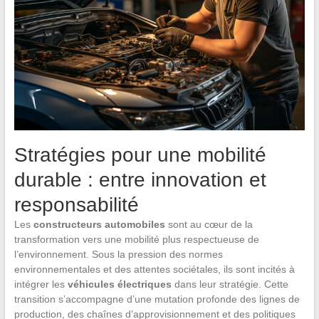
Stratégies pour une mobilité
durable : entre innovation et
responsabilité
Les
constructeurs automobiles
sont au cœur de la
transformation vers une mobilité plus respectueuse de
l’environnement. Sous la pression des normes
environnementales et des attentes sociétales, ils sont incités à
intégrer les
véhicules électriques
dans leur stratégie. Cette
transition s’accompagne d’une mutation profonde des lignes de
production, des chaînes d’approvisionnement et des politiques