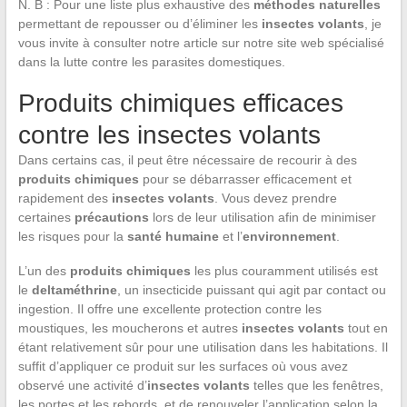
N. B : Pour une liste plus exhaustive des
méthodes naturelles
permettant de repousser ou d’éliminer les
insectes volants
, je
vous invite à consulter notre article sur notre site web spécialisé
dans la lutte contre les parasites domestiques.
Produits chimiques efficaces
contre les insectes volants
Dans certains cas, il peut être nécessaire de recourir à des
produits chimiques
pour se débarrasser efficacement et
rapidement des
insectes volants
. Vous devez prendre
certaines
précautions
lors de leur utilisation afin de minimiser
les risques pour la
santé humaine
et l’
environnement
.
L’un des
produits chimiques
les plus couramment utilisés est
le
deltaméthrine
, un insecticide puissant qui agit par contact ou
ingestion. Il offre une excellente protection contre les
moustiques, les moucherons et autres
insectes volants
tout en
étant relativement sûr pour une utilisation dans les habitations. Il
suffit d’appliquer ce produit sur les surfaces où vous avez
observé une activité d’
insectes volants
telles que les fenêtres,
les portes et les rebords, et de renouveler l’application selon la