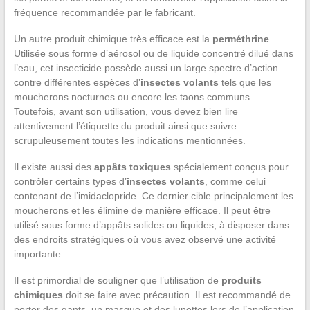
fréquence recommandée par le fabricant.
Un autre produit chimique très efficace est la
perméthrine
.
Utilisée sous forme d’aérosol ou de liquide concentré dilué dans
l’eau, cet insecticide possède aussi un large spectre d’action
contre différentes espèces d’
insectes volants
tels que les
moucherons nocturnes ou encore les taons communs.
Toutefois, avant son utilisation, vous devez bien lire
attentivement l’étiquette du produit ainsi que suivre
scrupuleusement toutes les indications mentionnées.
Il existe aussi des
appâts toxiques
spécialement conçus pour
contrôler certains types d’
insectes volants
, comme celui
contenant de l’imidaclopride. Ce dernier cible principalement les
moucherons et les élimine de manière efficace. Il peut être
utilisé sous forme d’appâts solides ou liquides, à disposer dans
des endroits stratégiques où vous avez observé une activité
importante.
Il est primordial de souligner que l’utilisation de
produits
chimiques
doit se faire avec précaution. Il est recommandé de
porter des gants, un masque et des lunettes lors de l’application