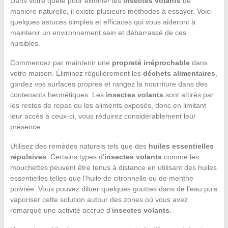
Dans votre quête pour éliminer les
insectes volants
de
manière naturelle, il existe plusieurs méthodes à essayer. Voici
quelques astuces simples et efficaces qui vous aideront à
maintenir un environnement sain et débarrassé de ces
nuisibles.
Commencez par maintenir une
propreté irréprochable
dans
votre maison. Éliminez régulièrement les
déchets alimentaires
,
gardez vos surfaces propres et rangez la nourriture dans des
contenants hermétiques. Les
insectes volants
sont attirés par
les restes de repas ou les aliments exposés, donc en limitant
leur accès à ceux-ci, vous réduirez considérablement leur
présence.
Utilisez des remèdes naturels tels que des
huiles essentielles
répulsives
. Certains types d’
insectes volants
comme les
mouchettes peuvent être tenus à distance en utilisant des huiles
essentielles telles que l’huile de citronnelle ou de menthe
poivrée. Vous pouvez diluer quelques gouttes dans de l’eau puis
vaporiser cette solution autour des zones où vous avez
remarqué une activité accrue d’
insectes volants
.