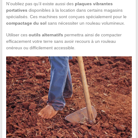
N’oubliez pas qu’il existe aussi des
plaques vibrantes
portatives
disponibles à la location dans certains magasins
spécialisés. Ces machines sont conçues spécialement pour le
compactage du sol
sans nécessiter un rouleau volumineux.
Utiliser ces
outils alternatifs
permettra ainsi de compacter
efficacement votre terre sans avoir recours à un rouleau
onéreux ou difficilement accessible.